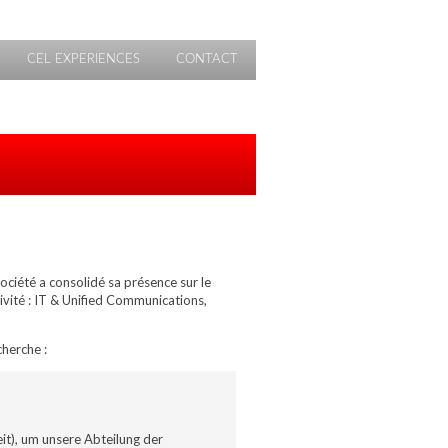
CEL EXPERIENCES
CONTACT
iété a consolidé sa présence sur le
ivité : IT & Unified Communications,
cherche :
t), um unsere Abteilung der