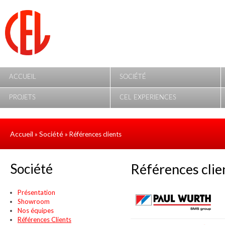
Aller au contenu principal
ACCUEIL
SOCIÉTÉ
PROJETS
CEL EXPERIENCES
Accueil
Société
»
» Références clients
Société
Références clie
Présentation
Showroom
Nos équipes
Références Clients