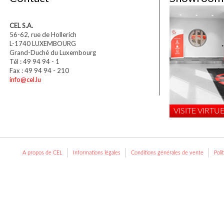
CEL S.A.
56-62, rue de Hollerich
L-1740 LUXEMBOURG
Grand-Duché du Luxembourg
Tél : 49 94 94 - 1
Fax : 49 94 94 - 210
info@cel.lu
VISITE VIRTUE
A propos de CEL
Informations légales
Conditions générales de vente
Poli