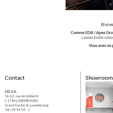
Et si v
Comme EDB / Apex Group
connectivité robus
Vous avez un p
Contact
Showroom
CEL S.A.
56-62, rue de Hollerich
L-1740 LUXEMBOURG
Grand-Duché du Luxembourg
Tél : 49 94 94 - 1