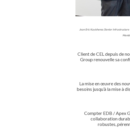
Jean Eric Kayishema
(Senior Infrastructure
Member
Client de CEL depuis de no
Group renouvelle sa con
La mise en œuvre des nouve
besoins jusqu’à
la mise à d
Compter EDB / Apex Gro
collaboration durabl
robustes,
pérenn