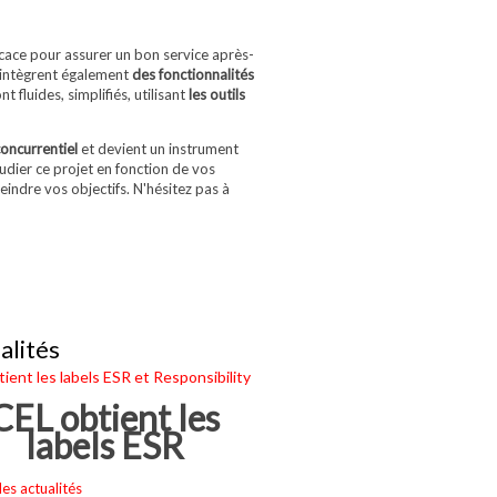
icace pour assurer un bon service après-
l intègrent également
des fonctionnalités
 fluides, simplifiés, utilisant
les outils
oncurrentiel
et devient un instrument
dier ce projet en fonction de vos
indre vos objectifs. N'hésitez pas à
alités
ient les labels ESR et Responsibility
CEL obtient les
labels ESR
les actualités