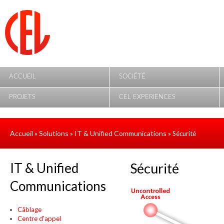
Aller au contenu principal
ACCUEIL
SOCIÉTÉ
PROJETS
CEL EXPERIENCES
Accueil
Solutions
IT & Unified Communications
»
»
» Sécurité
IT & Unified
Sécurité
Communications
Câblage
Centre d'appel