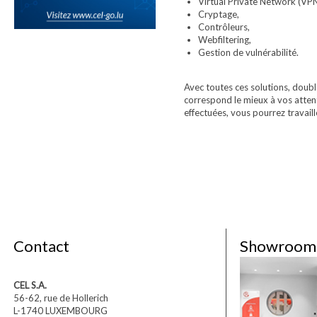
Virtual Private Network (VPN
Cryptage,
Contrôleurs,
Webfiltering,
Gestion de vulnérabilité.
Avec toutes ces solutions, doubl
correspond le mieux à vos attent
effectuées, vous pourrez travaill
Contact
Showroom
CEL S.A.
56-62, rue de Hollerich
L-1740 LUXEMBOURG