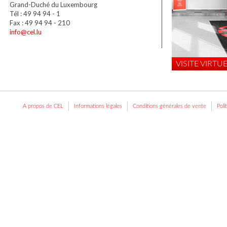
Grand-Duché du Luxembourg
Tél : 49 94 94 - 1
Fax : 49 94 94 - 210
info@cel.lu
VISITE VIRTUE
A propos de CEL
Informations légales
Conditions générales de vente
Poli