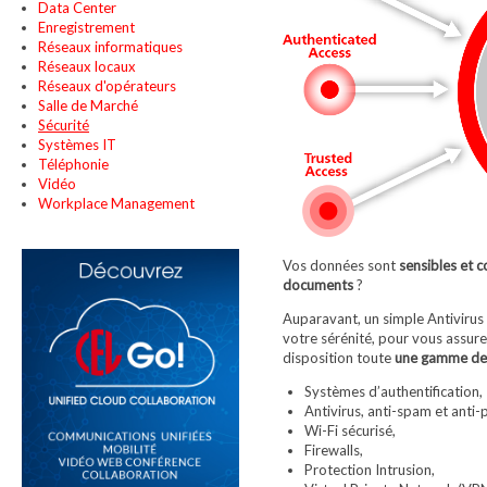
Data Center
Enregistrement
Réseaux informatiques
Réseaux locaux
Réseaux d'opérateurs
Salle de Marché
Sécurité
Systèmes IT
Téléphonie
Vidéo
Workplace Management
Vos données sont
sensibles et c
documents
?
Auparavant, un simple Antivirus o
votre sérénité, pour vous assur
disposition toute
une gamme de 
Systèmes d’authentification,
Antivirus, anti-spam et anti-
Wi-Fi sécurisé,
Firewalls,
Protection Intrusion,