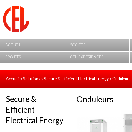
Aller au contenu principal
ACCUEIL
SOCIÉTÉ
PROJETS
CEL EXPERIENCES
Accueil
Solutions
Secure & Efficient Electrical Energy
»
»
» Onduleurs
Secure &
Onduleurs
Efficient
Electrical Energy