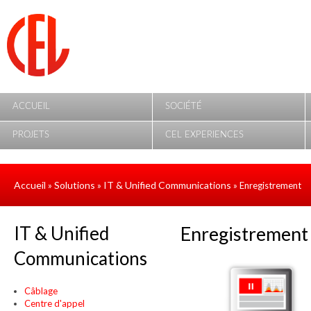
Aller au contenu principal
ACCUEIL
SOCIÉTÉ
PROJETS
CEL EXPERIENCES
Accueil
Solutions
IT & Unified Communications
»
»
» Enregistrement
IT & Unified
Enregistrement
Communications
Câblage
Centre d'appel