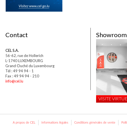
Contact
Showroom
CEL S.A.
56-62, rue de Hollerich
L-1740 LUXEMBOURG
Grand-Duché du Luxembourg
Tél : 49 94 94 - 1
Fax : 49 94 94 - 210
info@cel.lu
VISITE VIRTUE
A propos de CEL
Informations légales
Conditions générales de vente
Poli