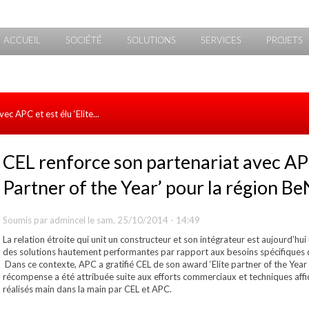
ACCUEIL
SOCIÉTÉ
SOLUTIONS
SERVICES
PROJETS
c APC et est élu ‘Elite...
CEL renforce son partenariat avec APC 
Partner of the Year’ pour la région B
Soumis par
admincel
le sam, 25/10/2014 - 14:49
La relation étroite qui unit un constructeur et son intégrateur est aujourd’hu
des solutions hautement performantes par rapport aux besoins spécifiques d
Dans ce contexte, APC a gratifié CEL de son award ‘Elite partner of the Yea
récompense a été attribuée suite aux efforts commerciaux et techniques affic
réalisés main dans la main par CEL et APC.