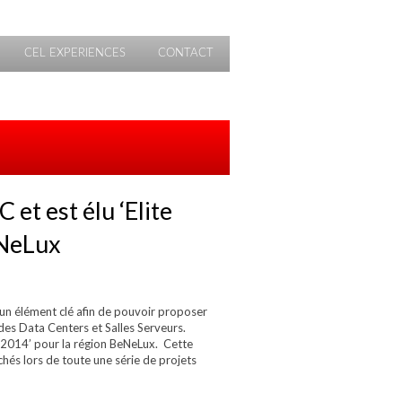
CEL EXPERIENCES
CONTACT
et est élu ‘Elite
eNeLux
i un élément clé afin de pouvoir proposer
es Data Centers et Salles Serveurs.
r 2014’ pour la région BeNeLux. Cette
hés lors de toute une série de projets