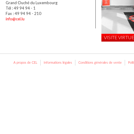
Grand-Duché du Luxembourg
Tél : 49 94 94 - 1
Fax : 49 94 94 - 210
info@cel.lu
VISITE VIRTUE
A propos de CEL
Informations légales
Conditions générales de vente
Poli