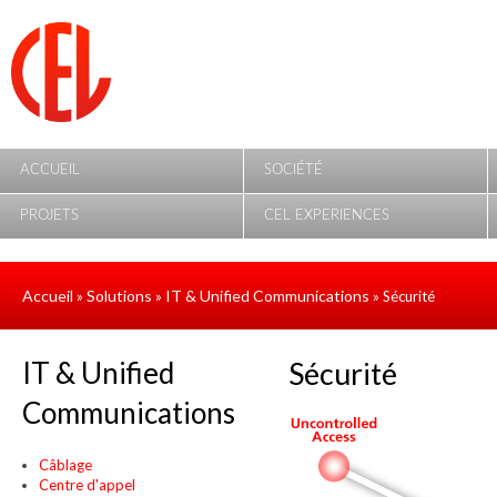
Aller au contenu principal
ACCUEIL
SOCIÉTÉ
PROJETS
CEL EXPERIENCES
Accueil
Solutions
IT & Unified Communications
»
»
» Sécurité
IT & Unified
Sécurité
Communications
Câblage
Centre d'appel