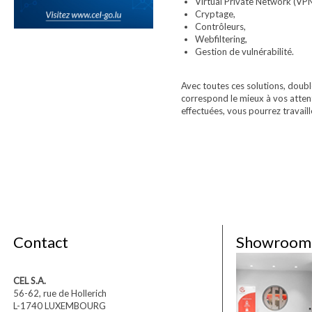
Virtual Private Network (VPN
Cryptage,
Contrôleurs,
Webfiltering,
Gestion de vulnérabilité.
Avec toutes ces solutions, doubl
correspond le mieux à vos attent
effectuées, vous pourrez travaill
Contact
Showroom
CEL S.A.
56-62, rue de Hollerich
L-1740 LUXEMBOURG