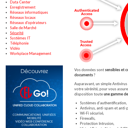
Data Center
Enregistrement
Réseaux informatiques
Réseaux locaux
Réseaux d'opérateurs
Salle de Marché
Sécurité
Systèmes IT
Téléphonie
Vidéo
Workplace Management
Vos données sont
sensibles et c
documents
?
Auparavant, un simple Antivirus o
votre sérénité, pour vous assur
disposition toute
une gamme de 
Systèmes d’authentification,
Antivirus, anti-spam et anti-
Wi-Fi sécurisé,
Firewalls,
Protection Intrusion,