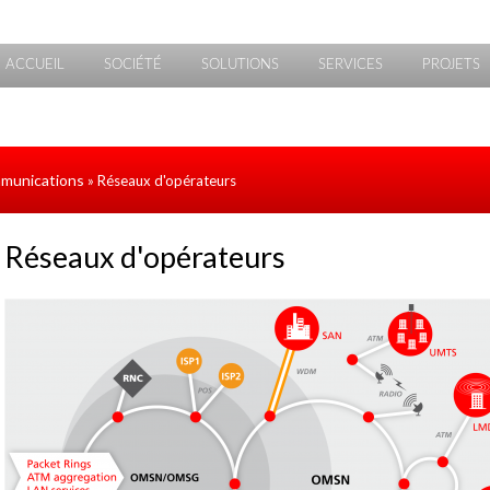
ACCUEIL
SOCIÉTÉ
SOLUTIONS
SERVICES
PROJETS
mmunications
» Réseaux d'opérateurs
Réseaux d'opérateurs