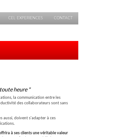
CEL EXPERIENCES
CONTACT
toute heure "
vations, la communication entre les
oductivité des collaborateurs sont sans
es aussi, doivent s'adapter à ces
cations.
rira à ses clients une véritable valeur