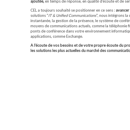
ajoutée,
en temps de réponse, en qualité d'écoute et de servic
CEL a toujours souhaité se positionner en ce sens :
avancer 
solutions "
IT & Unified Communications
", nous intégrons l
instantanée, la gestion de la présence, le système de confé
moyens de communications actuels, comme la téléphonie fixe
ponts de conférence dans votre environnement informatique
applications, comme Exchange.
A l'écoute de vos besoins et de votre propre écoute du pr
les solutions les plus actuelles du marché des communicati