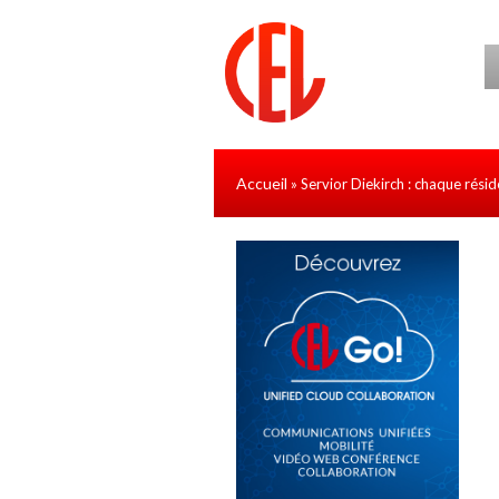
Aller au contenu principal
Accueil
» Servior Diekirch : chaque résid