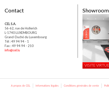
Contact
Showroom
CEL S.A.
56-62, rue de Hollerich
L-1740 LUXEMBOURG
Grand-Duché du Luxembourg
Tél : 49 94 94 - 1
Fax : 49 94 94 - 210
info@cel.lu
VISITE VIRTUE
A propos de CEL
Informations légales
Conditions générales de vente
Poli