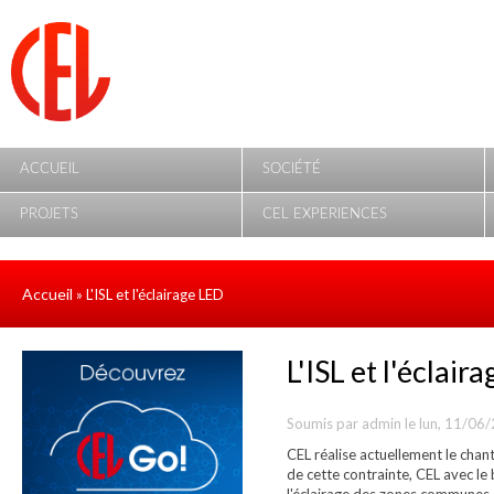
Aller au contenu principal
ACCUEIL
SOCIÉTÉ
PROJETS
CEL EXPERIENCES
Accueil
» L'ISL et l'éclairage LED
L'ISL et l'éclair
Soumis par
admin
le lun, 11/06
CEL réalise actuellement le chan
de cette contrainte, CEL avec l