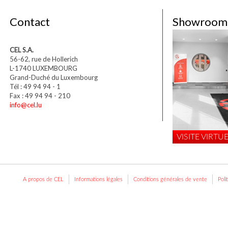
Contact
Showroom
CEL S.A.
56-62, rue de Hollerich
L-1740 LUXEMBOURG
Grand-Duché du Luxembourg
Tél : 49 94 94 - 1
Fax : 49 94 94 - 210
info@cel.lu
VISITE VIRTUE
A propos de CEL
Informations légales
Conditions générales de vente
Poli