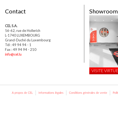
Contact
Showroom
CEL S.A.
56-62, rue de Hollerich
L-1740 LUXEMBOURG
Grand-Duché du Luxembourg
Tél : 49 94 94 - 1
Fax : 49 94 94 - 210
info@cel.lu
VISITE VIRTUE
A propos de CEL
Informations légales
Conditions générales de vente
Poli